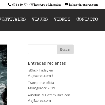
676 680 774 · WhatsApp o Llamadas
hola@viajexpres.com
FESTIVALES
VIAJES
VIDEOS
CONTACTO
Entradas recientes
¡¡¡Black Friday en
Viajexpres.com!!!
Transporte oficial
Montgorock 2019
Autobús al Extremusika con
ViajExpres.com