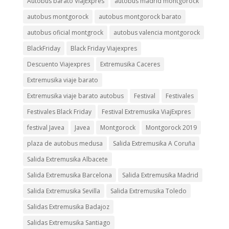
Autobus barato ViajExpres
autobus madrid montgorock
autobus montgorock
autobus montgorock barato
autobus oficial montgrock
autobus valencia montgorock
BlackFriday
Black Friday Viajexpres
Descuento Viajexpres
Extremusika Caceres
Extremusika viaje barato
Extremusika viaje barato autobus
Festival
Festivales
Festivales Black Friday
Festival Extremusika ViajExpres
festival Javea
Javea
Montgorock
Montgorock 2019
plaza de autobus medusa
Salida Extremusika A Coruña
Salida Extremusika Albacete
Salida Extremusika Barcelona
Salida Extremusika Madrid
Salida Extremusika Sevilla
Salida Extremusika Toledo
Salidas Extremusika Badajoz
Salidas Extremusika Santiago