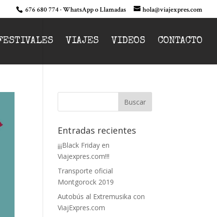
676 680 774 · WhatsApp o Llamadas
hola@viajexpres.com
FESTIVALES
VIAJES
VIDEOS
CONTACTO
Entradas recientes
¡¡¡Black Friday en
Viajexpres.com!!!
Transporte oficial
Montgorock 2019
Autobús al Extremusika con
ViajExpres.com