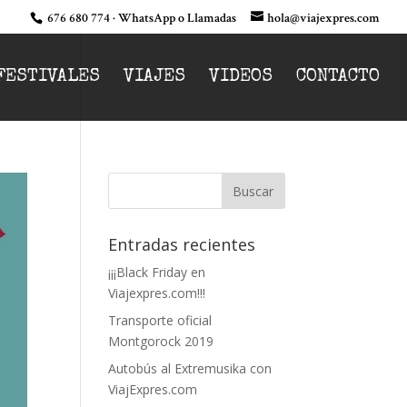
676 680 774 · WhatsApp o Llamadas
hola@viajexpres.com
FESTIVALES
VIAJES
VIDEOS
CONTACTO
Entradas recientes
¡¡¡Black Friday en
Viajexpres.com!!!
Transporte oficial
Montgorock 2019
Autobús al Extremusika con
ViajExpres.com