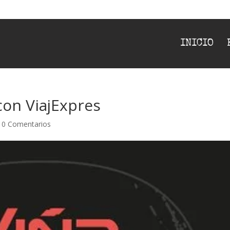
INICIO
con ViajExpres
|
0 Comentarios