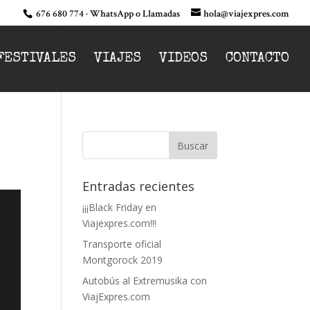
676 680 774 · WhatsApp o Llamadas
hola@viajexpres.com
FESTIVALES
VIAJES
VIDEOS
CONTACTO
Entradas recientes
¡¡¡Black Friday en
Viajexpres.com!!!
Transporte oficial
Montgorock 2019
Autobús al Extremusika con
ViajExpres.com