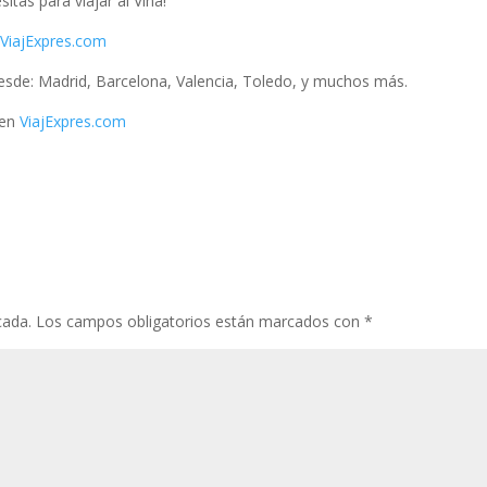
tas para viajar al Viña!
n
ViajExpres.com
sde: Madrid, Barcelona, Valencia, Toledo, y muchos más.
en
ViajExpres.com
cada.
Los campos obligatorios están marcados con
*