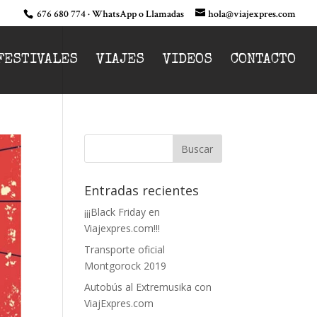
676 680 774 · WhatsApp o Llamadas
hola@viajexpres.com
FESTIVALES
VIAJES
VIDEOS
CONTACTO
Entradas recientes
¡¡¡Black Friday en
Viajexpres.com!!!
Transporte oficial
Montgorock 2019
Autobús al Extremusika con
ViajExpres.com