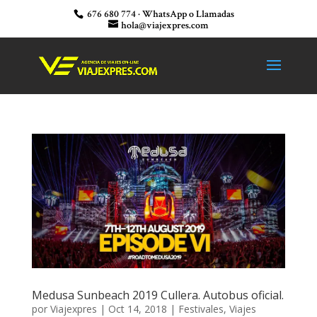
676 680 774 · WhatsApp o Llamadas
hola@viajexpres.com
Medusa Sunbeach 2019 Cullera. Autobus oficial.
por
Viajexpres
|
Oct 14, 2018
|
Festivales
,
Viajes