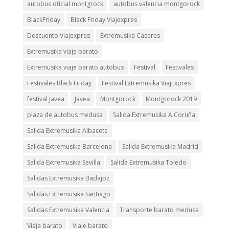
autobus oficial montgrock
autobus valencia montgorock
BlackFriday
Black Friday Viajexpres
Descuento Viajexpres
Extremusika Caceres
Extremusika viaje barato
Extremusika viaje barato autobus
Festival
Festivales
Festivales Black Friday
Festival Extremusika ViajExpres
festival Javea
Javea
Montgorock
Montgorock 2019
plaza de autobus medusa
Salida Extremusika A Coruña
Salida Extremusika Albacete
Salida Extremusika Barcelona
Salida Extremusika Madrid
Salida Extremusika Sevilla
Salida Extremusika Toledo
Salidas Extremusika Badajoz
Salidas Extremusika Santiago
Salidas Extremusika Valencia
Transporte barato medusa
Viaja barato
Viaje barato