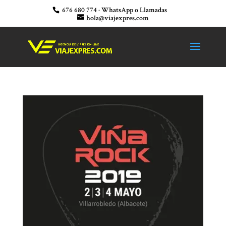
676 680 774 · WhatsApp o Llamadas
hola@viajexpres.com