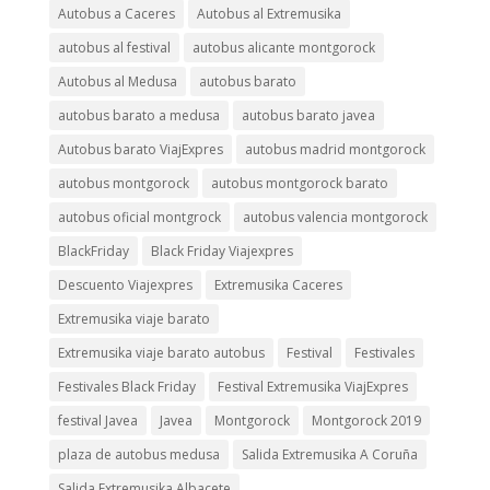
Autobus a Caceres
Autobus al Extremusika
autobus al festival
autobus alicante montgorock
Autobus al Medusa
autobus barato
autobus barato a medusa
autobus barato javea
Autobus barato ViajExpres
autobus madrid montgorock
autobus montgorock
autobus montgorock barato
autobus oficial montgrock
autobus valencia montgorock
BlackFriday
Black Friday Viajexpres
Descuento Viajexpres
Extremusika Caceres
Extremusika viaje barato
Extremusika viaje barato autobus
Festival
Festivales
Festivales Black Friday
Festival Extremusika ViajExpres
festival Javea
Javea
Montgorock
Montgorock 2019
plaza de autobus medusa
Salida Extremusika A Coruña
Salida Extremusika Albacete