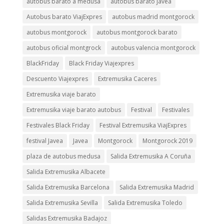
autobus barato a medusa
autobus barato javea
Autobus barato ViajExpres
autobus madrid montgorock
autobus montgorock
autobus montgorock barato
autobus oficial montgrock
autobus valencia montgorock
BlackFriday
Black Friday Viajexpres
Descuento Viajexpres
Extremusika Caceres
Extremusika viaje barato
Extremusika viaje barato autobus
Festival
Festivales
Festivales Black Friday
Festival Extremusika ViajExpres
festival Javea
Javea
Montgorock
Montgorock 2019
plaza de autobus medusa
Salida Extremusika A Coruña
Salida Extremusika Albacete
Salida Extremusika Barcelona
Salida Extremusika Madrid
Salida Extremusika Sevilla
Salida Extremusika Toledo
Salidas Extremusika Badajoz